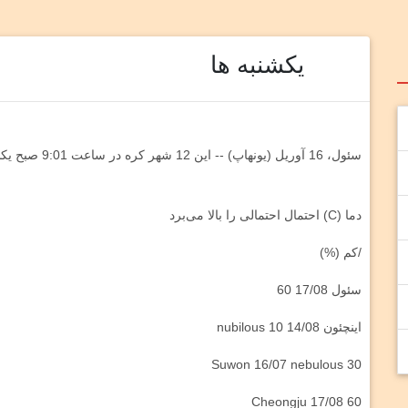
یکشنبه ها
سئول، 16 آوریل (یونهاپ) -- این 12 شهر کره در ساعت 9:01 صبح یکشنبه است.
دما (C) احتمال احتمالی را بالا می‌برد
/کم (%)
سئول 17/08 60
اینچئون 14/08 nubilous 10
Suwon 16/07 nebulous 30
Cheongju 17/08 60