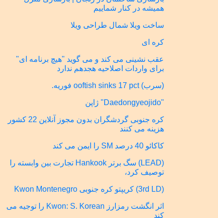
همیشه در کنار شماییم
ساخت ویلا شمال طراحی ویلا
کره ای
عقب نشینی می کند و می گوید "هیچ برنامه ای"
برای واردات اصلاحیه هجدهم ندارد
(سرب) ooftish sinks 17 pct فوریه.
"Daedongyeojido" ژاپن
کره جنوبی گردشگران بدون مجوز آنلاین 22 کشور
هزینه می کنند
کاکائو 40 درصد SM را ایمن می کند
(LEAD) سگ برتر Hankook تجارت بین وابسته را
توصیف کرد،
(3rd LD) کریپتو کره جنوبی Kwon Montenegro
اثر انگشت رمزارز Kwon: S. Korean را توجیه می
کند