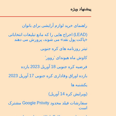
پیشنهاد ویژه
راهنمای خرید لوازم آرایشی برای بانوان
(LEAD) اخراج هایی را که مانع تبلیغات انتخاباتی
«پاکت پول نقد» می شوند، پرورش می دهند
تیتر روزنامه های کره جنوبی
کاوش ماه هیوندای 'روور'
فرضیه کره جنوبی 18 آوریل 2023 بازده
بازده اوراق وفاداری کره جنوبی 17 آوریل 2023
یکشنبه ها
(ویرایش کره 14 آوریل)
سفارشات فیلد محدود Google Priivity مشترک
است