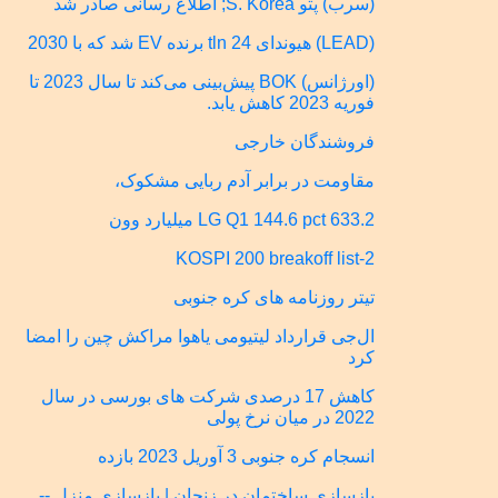
(سرب) پتو S. Korea; اطلاع رسانی صادر شد
(LEAD) هیوندای 24 tln برنده EV شد که با 2030
(اورژانس) BOK پیش‌بینی می‌کند تا سال 2023 تا
فوریه 2023 کاهش یابد.
فروشندگان خارجی
مقاومت در برابر آدم ربایی مشکوک،
LG Q1 144.6 pct 633.2 میلیارد وون
KOSPI 200 breakoff list-2
تیتر روزنامه های کره جنوبی
ال‌جی قرارداد لیتیومی یاهوا مراکش چین را امضا
کرد
کاهش 17 درصدی شرکت های بورسی در سال
2022 در میان نرخ پولی
انسجام کره جنوبی 3 آوریل 2023 بازده
بازسازی ساختمان در زنجان | بازسازی منزل --