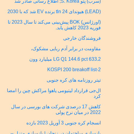
(سرب) پتو S. Korea; اطلاع رسانی صادر شد
(LEAD) هیوندای 24 tln برنده EV شد که با 2030
(اورژانس) BOK پیش‌بینی می‌کند تا سال 2023 تا
فوریه 2023 کاهش یابد.
فروشندگان خارجی
مقاومت در برابر آدم ربایی مشکوک،
LG Q1 144.6 pct 633.2 میلیارد وون
KOSPI 200 breakoff list-2
تیتر روزنامه های کره جنوبی
ال‌جی قرارداد لیتیومی یاهوا مراکش چین را امضا
کرد
کاهش 17 درصدی شرکت های بورسی در سال
2022 در میان نرخ پولی
انسجام کره جنوبی 3 آوریل 2023 بازده
بازسازی ساختمان در زنجان | بازسازی منزل --