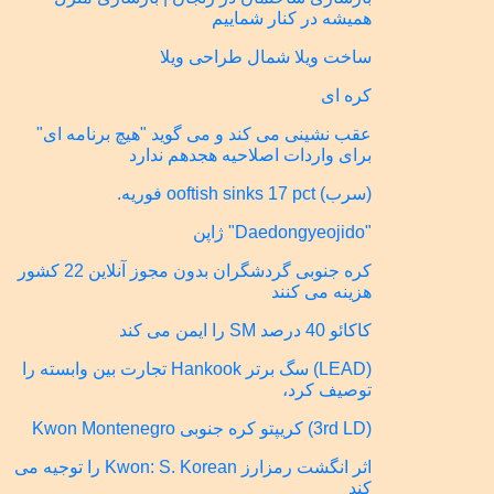
همیشه در کنار شماییم
ساخت ویلا شمال طراحی ویلا
کره ای
عقب نشینی می کند و می گوید "هیچ برنامه ای"
برای واردات اصلاحیه هجدهم ندارد
(سرب) ooftish sinks 17 pct فوریه.
"Daedongyeojido" ژاپن
کره جنوبی گردشگران بدون مجوز آنلاین 22 کشور
هزینه می کنند
کاکائو 40 درصد SM را ایمن می کند
(LEAD) سگ برتر Hankook تجارت بین وابسته را
توصیف کرد،
(3rd LD) کریپتو کره جنوبی Kwon Montenegro
اثر انگشت رمزارز Kwon: S. Korean را توجیه می
کند