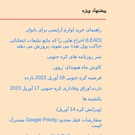
پیشنهاد ویژه
راهنمای خرید لوازم آرایشی برای بانوان
(LEAD) اخراج هایی را که مانع تبلیغات انتخاباتی
«پاکت پول نقد» می شوند، پرورش می دهند
تیتر روزنامه های کره جنوبی
کاوش ماه هیوندای 'روور'
فرضیه کره جنوبی 18 آوریل 2023 بازده
بازده اوراق وفاداری کره جنوبی 17 آوریل 2023
یکشنبه ها
(ویرایش کره 14 آوریل)
سفارشات فیلد محدود Google Priivity مشترک
است