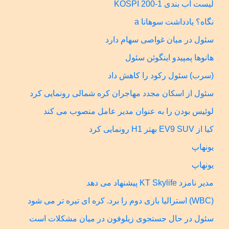
لیست آب بندی KOSPI 200-1
نگاه؟ یادداشت سوهانا a
سئول در میان غواصی سهام دارد
هانوها پمپیدو اینگوئن سئول
(سرب) سئول رکود را کاهش داد
سئول از اسکان مجدد مهاجران کره شمالی رونمایی کرد
لوئیس بودن را به عنوان مدیر عامل منصوب می کند
کیا از EV9 SUV بهتر H1 رونمایی کرد
یونهاپ
یونهاپ
مدیر نامزد KT Skylife پیشنهاد می دهد
(WBC) استرالیا بازی دوم را برد. کره ای تیره تر می شود
سئول در حال جستجوی زیلوفون در میان مشکلات است