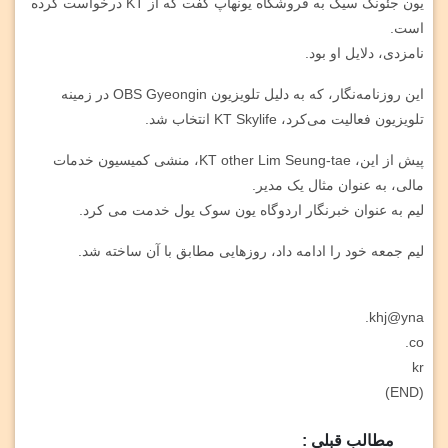
یون جئونگ سیگ به فروشگاه یونهاپ گفت که از KT درخواست کرده
است.
نامزدی، دلایل او بود.
این روزنامه‌نگار، که به دلیل تلویزیون OBS Gyeongin در زمینه
تلویزیون فعالیت می‌کرد، KT Skylife انتخاب شد.
پیش از این، KT other Lim Seung-tae، منشی کمیسیون خدمات
مالی، به عنوان مثال یک مدیر.
لیم به عنوان خبرنگار اردوگاه یون سوک یول خدمت می کرد.
لیم جمعه خود را ادامه داد، روزهایی مطابق با آن ساخته شد.
khj@yna.
co.
kr
(END)
مطالب قبلی :