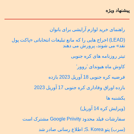
پیشنهاد ویژه
راهنمای خرید لوازم آرایشی برای بانوان
(LEAD) اخراج هایی را که مانع تبلیغات انتخاباتی «پاکت پول
نقد» می شوند، پرورش می دهند
تیتر روزنامه های کره جنوبی
کاوش ماه هیوندای 'روور'
فرضیه کره جنوبی 18 آوریل 2023 بازده
بازده اوراق وفاداری کره جنوبی 17 آوریل 2023
یکشنبه ها
(ویرایش کره 14 آوریل)
سفارشات فیلد محدود Google Priivity مشترک است
(سرب) پتو S. Korea; اطلاع رسانی صادر شد