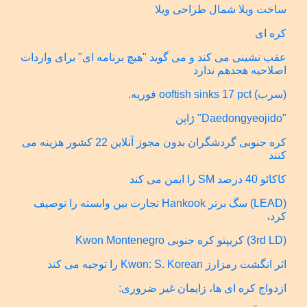
ساخت ویلا شمال طراحی ویلا
کره ای
عقب نشینی می کند و می گوید "هیچ برنامه ای" برای واردات
اصلاحیه هجدهم ندارد
(سرب) ooftish sinks 17 pct فوریه.
"Daedongyeojido" ژاپن
کره جنوبی گردشگران بدون مجوز آنلاین 22 کشور هزینه می
کنند
کاکائو 40 درصد SM را ایمن می کند
(LEAD) سگ برتر Hankook تجارت بین وابسته را توصیف
کرد،
(3rd LD) کریپتو کره جنوبی Kwon Montenegro
اثر انگشت رمزارز Kwon: S. Korean را توجیه می کند
ازدواج کره ای ها، زایمان غیر ضروری: