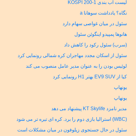
لیست آب بندی KOSPI 200-1
نگاه؟ یادداشت سوهانا a
سئول در میان غواصی سهام دارد
هانوها پمپیدو اینگوئن سئول
(سرب) سئول رکود را کاهش داد
سئول از اسکان مجدد مهاجران کره شمالی رونمایی کرد
لوئیس بودن را به عنوان مدیر عامل منصوب می کند
کیا از EV9 SUV بهتر H1 رونمایی کرد
یونهاپ
یونهاپ
مدیر نامزد KT Skylife پیشنهاد می دهد
(WBC) استرالیا بازی دوم را برد. کره ای تیره تر می شود
سئول در حال جستجوی زیلوفون در میان مشکلات است