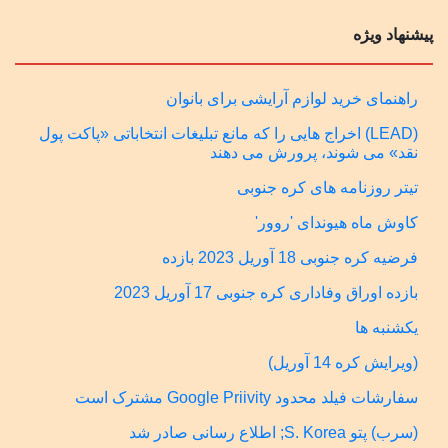
پیشنهاد ویژه
راهنمای خرید لوازم آرایشی برای بانوان
(LEAD) اخراج هایی را که مانع تبلیغات انتخاباتی «پاکت پول
نقد» می شوند، پرورش می دهند
تیتر روزنامه های کره جنوبی
کاوش ماه هیوندای 'روور'
فرضیه کره جنوبی 18 آوریل 2023 بازده
بازده اوراق وفاداری کره جنوبی 17 آوریل 2023
یکشنبه ها
(ویرایش کره 14 آوریل)
سفارشات فیلد محدود Google Priivity مشترک است
(سرب) پتو S. Korea; اطلاع رسانی صادر شد