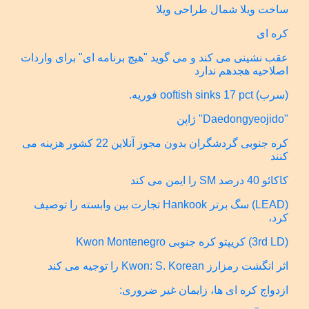
ساخت ویلا شمال طراحی ویلا
کره ای
عقب نشینی می کند و می گوید "هیچ برنامه ای" برای واردات
اصلاحیه هجدهم ندارد
(سرب) ooftish sinks 17 pct فوریه.
"Daedongyeojido" ژاپن
کره جنوبی گردشگران بدون مجوز آنلاین 22 کشور هزینه می
کنند
کاکائو 40 درصد SM را ایمن می کند
(LEAD) سگ برتر Hankook تجارت بین وابسته را توصیف
کرد،
(3rd LD) کریپتو کره جنوبی Kwon Montenegro
اثر انگشت رمزارز Kwon: S. Korean را توجیه می کند
ازدواج کره ای ها، زایمان غیر ضروری: