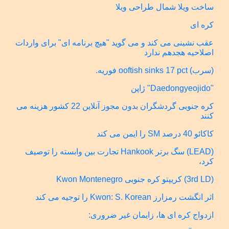
ساخت ویلا شمال طراحی ویلا
کره ای
عقب نشینی می کند و می گوید "هیچ برنامه ای" برای واردات
اصلاحیه هجدهم ندارد
(سرب) ooftish sinks 17 pct فوریه.
"Daedongyeojido" ژاپن
کره جنوبی گردشگران بدون مجوز آنلاین 22 کشور هزینه می
کنند
کاکائو 40 درصد SM را ایمن می کند
(LEAD) سگ برتر Hankook تجارت بین وابسته را توصیف
کرد،
(3rd LD) کریپتو کره جنوبی Kwon Montenegro
اثر انگشت رمزارز Kwon: S. Korean را توجیه می کند
ازدواج کره ای ها، زایمان غیر ضروری: