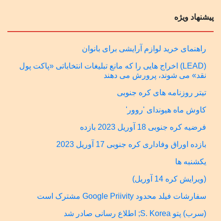
پیشنهاد ویژه
راهنمای خرید لوازم آرایشی برای بانوان
(LEAD) اخراج هایی را که مانع تبلیغات انتخاباتی «پاکت پول
نقد» می شوند، پرورش می دهند
تیتر روزنامه های کره جنوبی
کاوش ماه هیوندای 'روور'
فرضیه کره جنوبی 18 آوریل 2023 بازده
بازده اوراق وفاداری کره جنوبی 17 آوریل 2023
یکشنبه ها
(ویرایش کره 14 آوریل)
سفارشات فیلد محدود Google Priivity مشترک است
(سرب) پتو S. Korea; اطلاع رسانی صادر شد