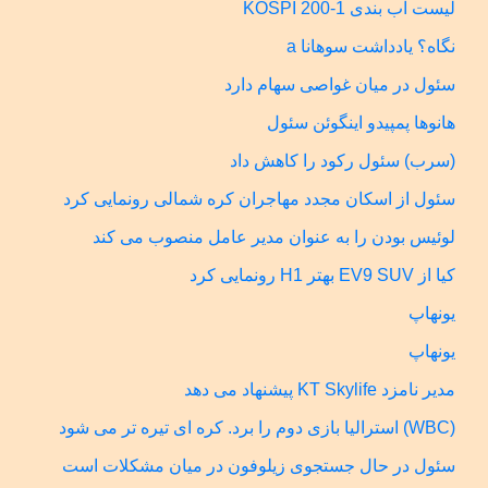
لیست آب بندی KOSPI 200-1
نگاه؟ یادداشت سوهانا a
سئول در میان غواصی سهام دارد
هانوها پمپیدو اینگوئن سئول
(سرب) سئول رکود را کاهش داد
سئول از اسکان مجدد مهاجران کره شمالی رونمایی کرد
لوئیس بودن را به عنوان مدیر عامل منصوب می کند
کیا از EV9 SUV بهتر H1 رونمایی کرد
یونهاپ
یونهاپ
مدیر نامزد KT Skylife پیشنهاد می دهد
(WBC) استرالیا بازی دوم را برد. کره ای تیره تر می شود
سئول در حال جستجوی زیلوفون در میان مشکلات است