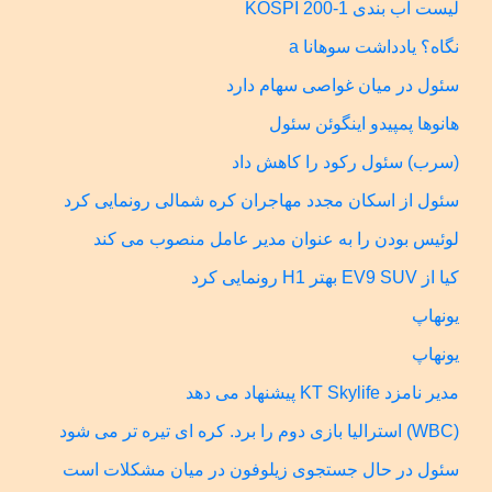
لیست آب بندی KOSPI 200-1
نگاه؟ یادداشت سوهانا a
سئول در میان غواصی سهام دارد
هانوها پمپیدو اینگوئن سئول
(سرب) سئول رکود را کاهش داد
سئول از اسکان مجدد مهاجران کره شمالی رونمایی کرد
لوئیس بودن را به عنوان مدیر عامل منصوب می کند
کیا از EV9 SUV بهتر H1 رونمایی کرد
یونهاپ
یونهاپ
مدیر نامزد KT Skylife پیشنهاد می دهد
(WBC) استرالیا بازی دوم را برد. کره ای تیره تر می شود
سئول در حال جستجوی زیلوفون در میان مشکلات است