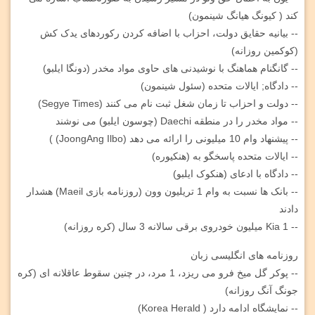
کند ( کیونگ هیانگ شینمون)
-- بیانیه حقایق دولت، احزاب با اضافه کردن رکوردهای یدک کش
(کوکمین روزانه)
-- گانگنام هماهنگ با نوشیدنی های حاوی مواد مخدر (دونگا ایلبو)
-- دادگاه; ایالات متحده (سئول شینمون)
-- دولت و احزاب تا زمان شغل ثبت نام می کنند (Segye Times)
-- مواد مخدر را در منطقه Daechi (چوسون ایلبو) می نوشند
-- پیشنهاد وام 10 میلیونی را ارائه می دهد (JoongAng Ilbo) )
-- ایالات متحده پاسخگو به (هنکیوره)
-- دادگاه با ادعای (هنکوک ایلبو)
-- بانک ها نسبت به وام 1 تریلیون وون (روزنامه بازی Maeil) هشدار
دادند
-- Kia 1 میلیون خودروی برقی سالانه 3 سال (کره روزانه)
روزنامه های انگلیسی زبان
-- پوکر گل میخ فرو می ریزد، 1 مرد، در چنین سقوط عاقلانه ای (کره
جونگ آنگ روزانه)
-- نمایشگاه ادامه دارد ( Korea Herald)