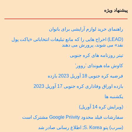
پیشنهاد ویژه
راهنمای خرید لوازم آرایشی برای بانوان
(LEAD) اخراج هایی را که مانع تبلیغات انتخاباتی «پاکت پول
نقد» می شوند، پرورش می دهند
تیتر روزنامه های کره جنوبی
کاوش ماه هیوندای 'روور'
فرضیه کره جنوبی 18 آوریل 2023 بازده
بازده اوراق وفاداری کره جنوبی 17 آوریل 2023
یکشنبه ها
(ویرایش کره 14 آوریل)
سفارشات فیلد محدود Google Priivity مشترک است
(سرب) پتو S. Korea; اطلاع رسانی صادر شد