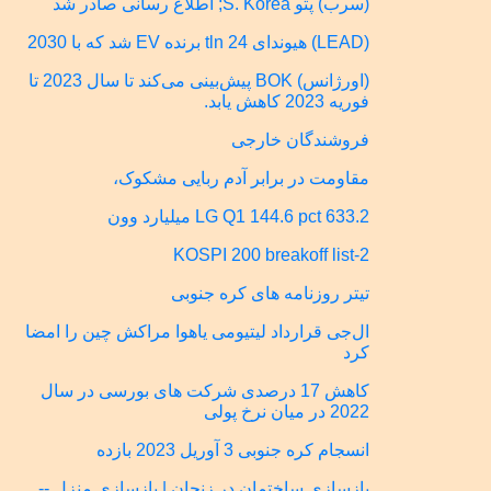
(سرب) پتو S. Korea; اطلاع رسانی صادر شد
(LEAD) هیوندای 24 tln برنده EV شد که با 2030
(اورژانس) BOK پیش‌بینی می‌کند تا سال 2023 تا
فوریه 2023 کاهش یابد.
فروشندگان خارجی
مقاومت در برابر آدم ربایی مشکوک،
LG Q1 144.6 pct 633.2 میلیارد وون
KOSPI 200 breakoff list-2
تیتر روزنامه های کره جنوبی
ال‌جی قرارداد لیتیومی یاهوا مراکش چین را امضا
کرد
کاهش 17 درصدی شرکت های بورسی در سال
2022 در میان نرخ پولی
انسجام کره جنوبی 3 آوریل 2023 بازده
بازسازی ساختمان در زنجان | بازسازی منزل --