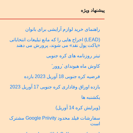
پیشنهاد ویژه
راهنمای خرید لوازم آرایشی برای بانوان
(LEAD) اخراج هایی را که مانع تبلیغات انتخاباتی
«پاکت پول نقد» می شوند، پرورش می دهند
تیتر روزنامه های کره جنوبی
کاوش ماه هیوندای 'روور'
فرضیه کره جنوبی 18 آوریل 2023 بازده
بازده اوراق وفاداری کره جنوبی 17 آوریل 2023
یکشنبه ها
(ویرایش کره 14 آوریل)
سفارشات فیلد محدود Google Priivity مشترک
است