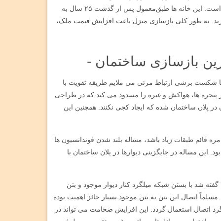
که در یک یا دو طبقه با حیاط، ورودی و انشعابات مستقل ساخته شده است. این خانه ها طبق‌معمول پس از گذشت ۲۵ سال به
ارند. به طور کلی بازسازی منزل باعث افزایش قیمت ملک،
رین بازسازی ساختمان -
ه با شکست برشی ارتباط مرئی می ملایم طریقه تقویت با
پنجره ها، هواکش و غیره را مسدود می کند که در طراحی
رن در پلان ساختمان شده که ایجاد کجی نکنند. همچنین این
 قائم طبقات زیاد باشد، مساله بلند شدن فوندانسیون ها
. این مساله در جایگزینی دیوارها در پلان ساختمان با
فته شد با بستن شبکه میلگرد کنار دیوار موجود و بتن
جام می شود. مسلماً اتصال این بتن به بتن موجود بسیار حائز اهمیت بوده
یلگرد اتصال استعمال گردد. این افزایش ضخامت می تواند در