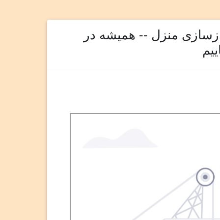
ازسازی منزل -- همیشه در
ییم