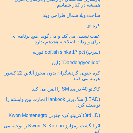
همیشه در کنار شماییم
ساخت ویلا شمال طراحی ویلا
کره ای
عقب نشینی می کند و می گوید "هیچ برنامه ای"
برای واردات اصلاحیه هجدهم ندارد
(سرب) ooftish sinks 17 pct فوریه.
"Daedongyeojido" ژاپن
کره جنوبی گردشگران بدون مجوز آنلاین 22 کشور
هزینه می کنند
کاکائو 40 درصد SM را ایمن می کند
(LEAD) سگ برتر Hankook تجارت بین وابسته را
توصیف کرد،
(3rd LD) کریپتو کره جنوبی Kwon Montenegro
اثر انگشت رمزارز Kwon: S. Korean را توجیه می
کند