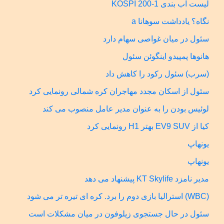
لیست آب بندی KOSPI 200-1
نگاه؟ یادداشت سوهانا a
سئول در میان غواصی سهام دارد
هانوها پمپیدو اینگوئن سئول
(سرب) سئول رکود را کاهش داد
سئول از اسکان مجدد مهاجران کره شمالی رونمایی کرد
لوئیس بودن را به عنوان مدیر عامل منصوب می کند
کیا از EV9 SUV بهتر H1 رونمایی کرد
یونهاپ
یونهاپ
مدیر نامزد KT Skylife پیشنهاد می دهد
(WBC) استرالیا بازی دوم را برد. کره ای تیره تر می شود
سئول در حال جستجوی زیلوفون در میان مشکلات است