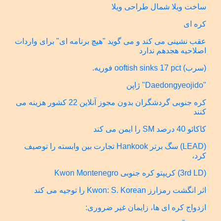
ساخت ویلا شمال طراحی ویلا
کره ای
عقب نشینی می کند و می گوید "هیچ برنامه ای" برای واردات
اصلاحیه هجدهم ندارد
(سرب) ooftish sinks 17 pct فوریه.
"Daedongyeojido" ژاپن
کره جنوبی گردشگران بدون مجوز آنلاین 22 کشور هزینه می
کنند
کاکائو 40 درصد SM را ایمن می کند
(LEAD) سگ برتر Hankook تجارت بین وابسته را توصیف
کرد،
(3rd LD) کریپتو کره جنوبی Kwon Montenegro
اثر انگشت رمزارز Kwon: S. Korean را توجیه می کند
ازدواج کره ای ها، زایمان غیر ضروری: