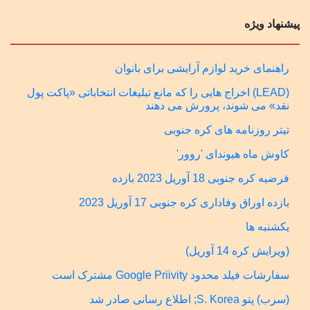
پیشنهاد ویژه
راهنمای خرید لوازم آرایشی برای بانوان
(LEAD) اخراج هایی را که مانع تبلیغات انتخاباتی «پاکت پول
نقد» می شوند، پرورش می دهند
تیتر روزنامه های کره جنوبی
کاوش ماه هیوندای 'روور'
فرضیه کره جنوبی 18 آوریل 2023 بازده
بازده اوراق وفاداری کره جنوبی 17 آوریل 2023
یکشنبه ها
(ویرایش کره 14 آوریل)
سفارشات فیلد محدود Google Priivity مشترک است
(سرب) پتو S. Korea; اطلاع رسانی صادر شد