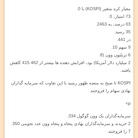
معیار کره متغیر (KOSPI) با 0.
73 امتیاز، 0.
03 درصد، به 2463.
35 رسید.
در 441.
9 سهم 10.
6 تریلیون وون (8.
2 میلیارد دلار آمریکا) بود، افزایش دهنده ها بیشتر از 462 415 کاهش
یافتند.
KOSPI تا صبح به منصه ظهور رسید با این تفاوت که سرمایه گذاران
نهادی سهام را فروختند.
p>
سرمایه‌گذاران یک وون گوگول 334.
2 خریدند و سرمایه‌گذاران نهادی پنجاه و پنجاه وون عدد نجومی 350.
7 را فروختند.