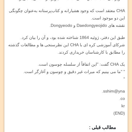
CHA معتقد است که وجود هشیارانه و کتاب‌پرستانه به‌عنوان چگونگی
این دو موجود است.
نقشه های Daedongyeojido و Dongyeodo.
طبق این دفتر، ژوئیه 1864 شناخته شده بود، و آن را بیان کرد.
شرکای آموزشی کره ای با CHA این نظرسنجی ها و مطالعات گذشته
را مطابق با کارشناسان خریداری کردند.
یک CHA گفت: "این اتفاقاً از سلسله چوسون است.
" "ما می بینیم که میراث غیر دقیق و چوسون و آغازگر است.
"
sshim@yna.
co.
kr
(END)
مطالب قبلی :