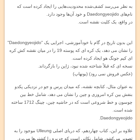
به نظر می‌رسد کشف‌شده محدودیت‌هایی را ایجاد کرده است که
نام‌های Daedongyeojido و خود آن‌ها وجود دارد.
در واقع، یک کلیت نقشه است.
این بدون تاریخ در گام با خودآموزشی، اجرایی یک "Daedongyeojido"
را نشان می دهد، یک کره ای که پوسته 19 را در میان نقشه کش کره
ای کیم جونگ هو ایجاد کرده است.
نسخه ای که قبلاً شناخته شده نبود، ژاپن را بازگرداند.
(عکس فروش نمی رود) (یونهاپ)
به عنوان مثال، کتابچه نقشه، که میدان پرس و جو در نزدیکی پکدو
بنفش بین کره امروزی و چین را نشان می دهد، شامل خط بین
چوسون و خط شروعی است که در حاشیه چین، چینگ 1712 ساخته
شده است.
Daedongyeojido.
علاوه بر این، کتاب چهاردهم، که دریای اصلی Ulleung موجود را به
تصویر می‌کشد، شامل نکاتی است که جزیره را کشتی‌ها می‌برد.