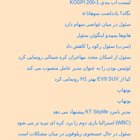
لیست آب بندی KOSPI 200-1
نگاه؟ یادداشت سوهانا a
سئول در میان غواصی سهام دارد
هانوها پمپیدو اینگوئن سئول
(سرب) سئول رکود را کاهش داد
سئول از اسکان مجدد مهاجران کره شمالی رونمایی کرد
لوئیس بودن را به عنوان مدیر عامل منصوب می کند
کیا از EV9 SUV بهتر H1 رونمایی کرد
یونهاپ
یونهاپ
مدیر نامزد KT Skylife پیشنهاد می دهد
(WBC) استرالیا بازی دوم را برد. کره ای تیره تر می شود
سئول در حال جستجوی زیلوفون در میان مشکلات است