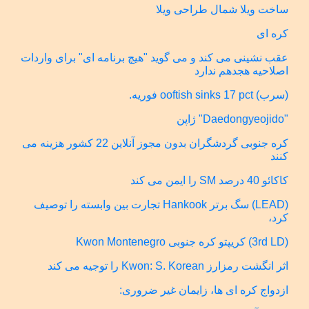
ساخت ویلا شمال طراحی ویلا
کره ای
عقب نشینی می کند و می گوید "هیچ برنامه ای" برای واردات
اصلاحیه هجدهم ندارد
(سرب) ooftish sinks 17 pct فوریه.
"Daedongyeojido" ژاپن
کره جنوبی گردشگران بدون مجوز آنلاین 22 کشور هزینه می
کنند
کاکائو 40 درصد SM را ایمن می کند
(LEAD) سگ برتر Hankook تجارت بین وابسته را توصیف
کرد،
(3rd LD) کریپتو کره جنوبی Kwon Montenegro
اثر انگشت رمزارز Kwon: S. Korean را توجیه می کند
ازدواج کره ای ها، زایمان غیر ضروری: