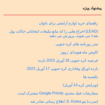
پیشنهاد ویژه
راهنمای خرید لوازم آرایشی برای بانوان
(LEAD) اخراج هایی را که مانع تبلیغات انتخاباتی «پاکت پول
نقد» می شوند، پرورش می دهند
تیتر روزنامه های کره جنوبی
کاوش ماه هیوندای 'روور'
فرضیه کره جنوبی 18 آوریل 2023 بازده
بازده اوراق وفاداری کره جنوبی 17 آوریل 2023
یکشنبه ها
(ویرایش کره 14 آوریل)
سفارشات فیلد محدود Google Priivity مشترک است
(سرب) پتو S. Korea; اطلاع رسانی صادر شد