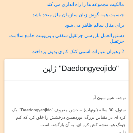
مالکیت مجموعه ها را راه اندازی می کند
جنسیت همه گوش زنان سازمان ملل متحد باشد
برای مثال سالم ظاهر می شود
دستورالعمل بازرسی جرثقیل سقفی پاورپوینت جامع سلامت
جرثقیل
2 رهبران عبارات اسمی کتک کاری بدون پرداخت
"Daedongyeojido" ژاپن
نوشته شیم سون آه
سئول، 30 ساله (یونهاپ) -- جشن معروف "Daedongyeojido"، یک
کره ای در مقیاس بزرگ، نوزدهمین درخشش را خلق کرد که کیم
جونگ هو، نقشه کش کره ای، به آن بازگشته است.
ژاپن.