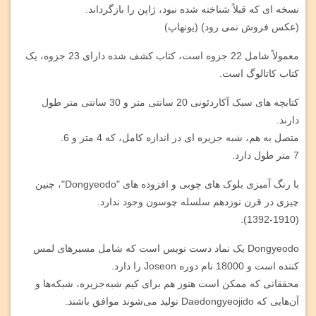
نسخه ای که قبلاً شناخته شده نبود، ژاپن را بازگرداند.
(عکس فروش نمی رود) (یونهاپ)
معمولاً شامل 22 جزوه است، کتاب کشف شده دارای 23 جزوه، یک
کتاب کاتالوگ است.
کتابچه های سبک آکاردئونی 20 سانتی متر و 30 سانتی متر طول
دارند.
متصل به هم، شبه جزیره ای در اندازه کامل، که 4 متر و 6.
7 متر طول دارد.
با رنگ آمیزی بلوک های چوبی و افزوده های "Dongyeodo"، چنین
چیزی در قرن نوزدهم سلسله چوسون وجود ندارد.
(1392-1910).
Dongyeodo یک نماد دست نویس است که شامل مسیرهای لمس
کننده است و 18000 نام دوره Joseon را دارد.
محققانی که ممکن است هنوز هم برای کیم شبه‌جزیره، شبکه‌ها و
آن‌هایی که Daedongyeojido تولید می‌شوند موافق باشند.