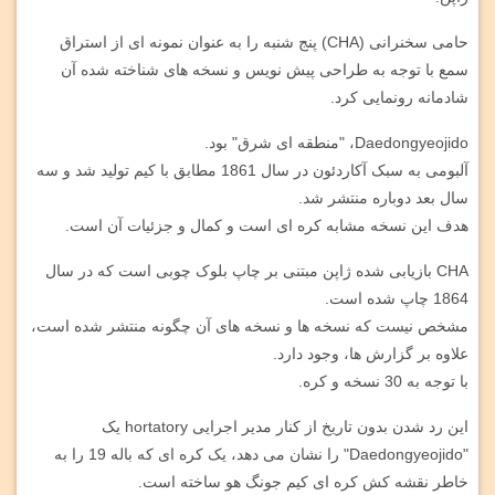
حامی سخنرانی (CHA) پنج شنبه را به عنوان نمونه ای از استراق
سمع با توجه به طراحی پیش نویس و نسخه های شناخته شده آن
شادمانه رونمایی کرد.
Daedongyeojido، "منطقه ای شرق" بود.
آلبومی به سبک آکاردئون در سال 1861 مطابق با کیم تولید شد و سه
سال بعد دوباره منتشر شد.
هدف این نسخه مشابه کره ای است و کمال و جزئیات آن است.
CHA بازیابی شده ژاپن مبتنی بر چاپ بلوک چوبی است که در سال
1864 چاپ شده است.
مشخص نیست که نسخه ها و نسخه های آن چگونه منتشر شده است،
علاوه بر گزارش ها، وجود دارد.
با توجه به 30 نسخه و کره.
این رد شدن بدون تاریخ از کنار مدیر اجرایی hortatory یک
"Daedongyeojido" را نشان می دهد، یک کره ای که باله 19 را به
خاطر نقشه کش کره ای کیم جونگ هو ساخته است.