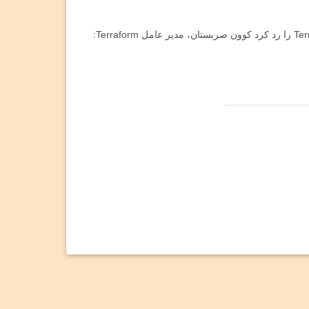
مقالات مرتبط دادگاه سقوط کریپتوکارنسی یکی از بنیانگذاران Terraform را رد کرد کوون صربستان، مدیر عامل Terraform: