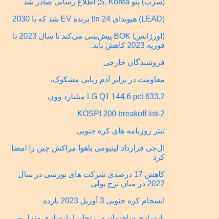
(سرب) پتو S. Korea; اطلاع رسانی صادر شد
(LEAD) هیوندای 24 tln برنده EV شد که با 2030
(اورژانس) BOK پیش‌بینی می‌کند تا سال 2023 تا
فوریه 2023 کاهش یابد.
فروشندگان خارجی
مقاومت در برابر آدم ربایی مشکوک،
LG Q1 144.6 pct 633.2 میلیارد وون
KOSPI 200 breakoff list-2
تیتر روزنامه های کره جنوبی
ال‌جی قرارداد لیتیومی یاهوا مراکش چین را امضا
کرد
کاهش 17 درصدی شرکت های بورسی در سال
2022 در میان نرخ پولی
انسجام کره جنوبی 3 آوریل 2023 بازده
بازسازی ساختمان در زنجان | بازسازی منزل --