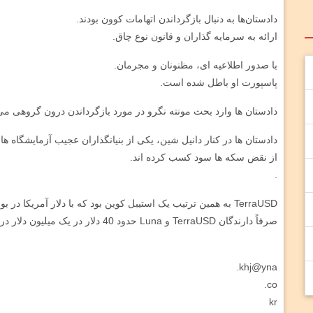
دادستان‌ها به دنبال بازگرداندن اتهامات کوون بودند.
ارائه به سرمایه گذاران و قانون نوع چاق.
با صدور اطلاعیه ای، مظنونان و مجرمان.
پاسپورت او باطل شده است.
دادستان ها وارد بحث مونته نگرو در مورد بازگرداندن درون گروهی می
از نقض سکه ها سود کسب کرده اند.
.
TerraUSD به همین ترتیب یک استیبل کوین بود که با دلار آمریکا در بورس اوراق بهادار می‌شد.
صرفاً دارندگان TerraUSD و Luna حدود 40 دلار در یک میلیون دلار در توافق با استیبل کوینی که زیر 1 دلار آن سقوط کرده است.
khj@yna.
co.
kr