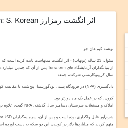
اثر انگشت رمزارز Kwon: S. Korean را توجیه می کند
نوشته کیم هان جو
سئول، 23 ساله (یونهاپ) - اثر انگشت مدتهاست ثابت کرده است
از بنیانگذاران آزمایشگاه های Terraform پس از آن که چندین میلیارد دلار به قیمت بالا رفت.
سال کریپتوکارنسی شرکت، جمعه.
دادگستری (NPA) در فرودگاه پشتی پودگوریتسا، پنج‌شنبه با مقایسه کوون امضا شد.
کوون، که در عمل یک ماه دورتر بود.
املاک و مستغلات صربستان دسامبر سال گذشته، NPA گفت، علاوه بر این، دستیاران ضد نفت او، به نام هان، بازداشت شدند.
متهم کردند که میلیاردها دلار در کوبیدن این دو سکه به دست آورده ا