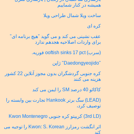
همیشه در کنار شماییم
ساخت ویلا شمال طراحی ویلا
کره ای
عقب نشینی می کند و می گوید "هیچ برنامه ای"
برای واردات اصلاحیه هجدهم ندارد
(سرب) ooftish sinks 17 pct فوریه.
"Daedongyeojido" ژاپن
کره جنوبی گردشگران بدون مجوز آنلاین 22 کشور
هزینه می کنند
کاکائو 40 درصد SM را ایمن می کند
(LEAD) سگ برتر Hankook تجارت بین وابسته را
توصیف کرد،
(3rd LD) کریپتو کره جنوبی Kwon Montenegro
اثر انگشت رمزارز Kwon: S. Korean را توجیه می
کند