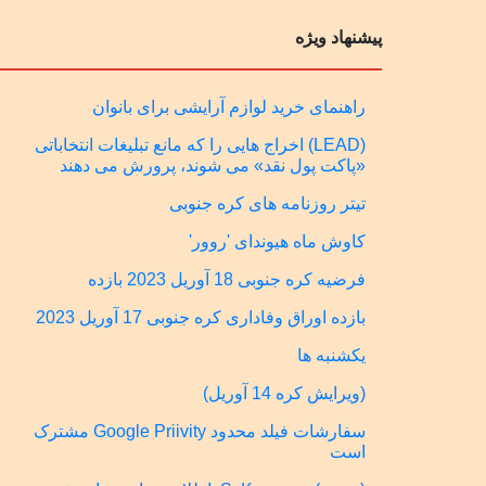
پیشنهاد ویژه
راهنمای خرید لوازم آرایشی برای بانوان
(LEAD) اخراج هایی را که مانع تبلیغات انتخاباتی
«پاکت پول نقد» می شوند، پرورش می دهند
تیتر روزنامه های کره جنوبی
کاوش ماه هیوندای 'روور'
فرضیه کره جنوبی 18 آوریل 2023 بازده
بازده اوراق وفاداری کره جنوبی 17 آوریل 2023
یکشنبه ها
(ویرایش کره 14 آوریل)
سفارشات فیلد محدود Google Priivity مشترک
است