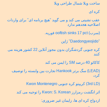
ساخت ویلا شمال طراحی ویلا
کره ای
عقب نشینی می کند و می گوید "هیچ برنامه ای" برای واردات
اصلاحیه هجدهم ندارد
(سرب) ooftish sinks 17 pct فوریه.
"Daedongyeojido" ژاپن
کره جنوبی گردشگران بدون مجوز آنلاین 22 کشور هزینه می
کنند
کاکائو 40 درصد SM را ایمن می کند
(LEAD) سگ برتر Hankook تجارت بین وابسته را توصیف
کرد،
(3rd LD) کریپتو کره جنوبی Kwon Montenegro
اثر انگشت رمزارز Kwon: S. Korean را توجیه می کند
ازدواج کره ای ها، زایمان غیر ضروری: