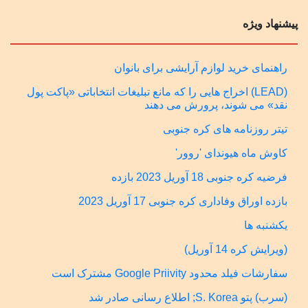
پیشنهاد ویژه
راهنمای خرید لوازم آرایشی برای بانوان
(LEAD) اخراج هایی را که مانع تبلیغات انتخاباتی «پاکت پول
نقد» می شوند، پرورش می دهند
تیتر روزنامه های کره جنوبی
کاوش ماه هیوندای 'روور'
فرضیه کره جنوبی 18 آوریل 2023 بازده
بازده اوراق وفاداری کره جنوبی 17 آوریل 2023
یکشنبه ها
(ویرایش کره 14 آوریل)
سفارشات فیلد محدود Google Priivity مشترک است
(سرب) پتو S. Korea; اطلاع رسانی صادر شد